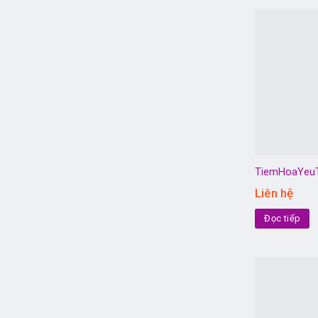
TiemHoaYeu
Liên hệ
Đọc tiếp