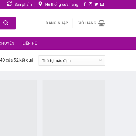
n
Sản phẩm
Hệ thống cửa hàng
ĐĂNG NHẬP
GIỎ HÀNG
 CHUYỂN
LIÊN HỆ
–40 của 52 kết quả