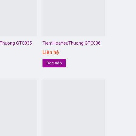
Thuong GTC035
TiemHoaYeuThuong GTC036
Liên hệ
Đọc tiếp