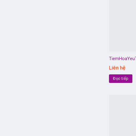
TiemHoaYeu
Liên hệ
Đọc tiếp