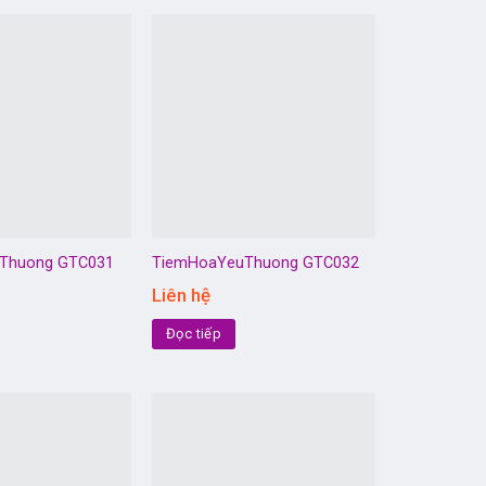
Thuong GTC031
TiemHoaYeuThuong GTC032
Liên hệ
Đọc tiếp