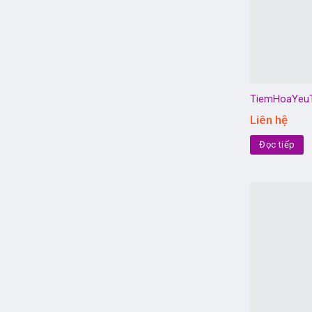
TiemHoaYeu
Liên hệ
Đọc tiếp