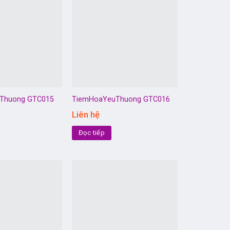
Thuong GTC015
TiemHoaYeuThuong GTC016
Liên hệ
Đọc tiếp