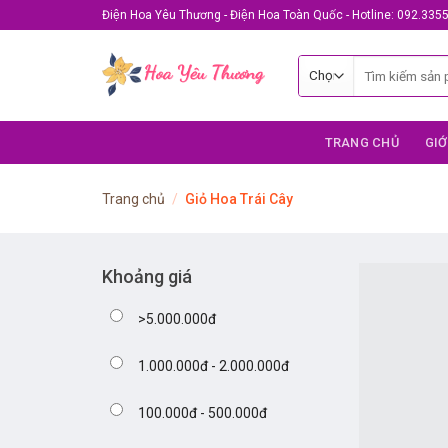
Skip
Điện Hoa Yêu Thương - Điện Hoa Toàn Quốc - Hotline: 092.335
to
content
Tìm
kiếm:
TRANG CHỦ
GIỚ
Trang chủ
/
Giỏ Hoa Trái Cây
Khoảng giá
>5.000.000đ
1.000.000đ - 2.000.000đ
100.000đ - 500.000đ