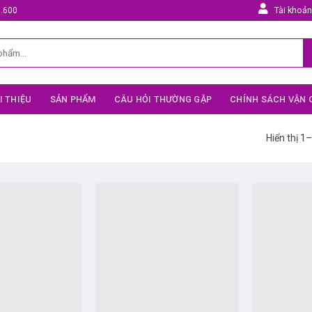
Tài khoả
5.600
I THIỆU
SẢN PHẨM
CÂU HỎI THƯỜNG GẶP
CHÍNH SÁCH VẬN
Hiển thị 1