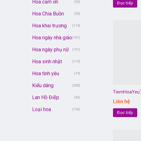
Hoa cảm ơn
(65)
Đọc tiếp
Hoa Chia Buồn
(35)
Hoa khai trương
(114)
Hoa ngày nhà giáo
(101)
Hoa ngày phụ nữ
(101)
Hoa sinh nhật
(110)
Hoa tình yêu
(19)
Kiểu dáng
(200)
TiemHoaYeu
Lan Hồ Điệp
(46)
Liên hệ
Loại hoa
(156)
Đọc tiếp