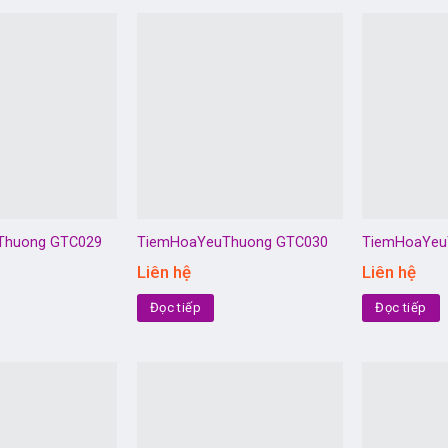
Thuong GTC029
TiemHoaYeuThuong GTC030
TiemHoaYeu
Liên hệ
Liên hệ
Đọc tiếp
Đọc tiếp