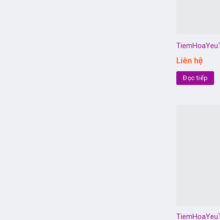
TiemHoaYeu
Liên hệ
Đọc tiếp
TiemHoaYeu