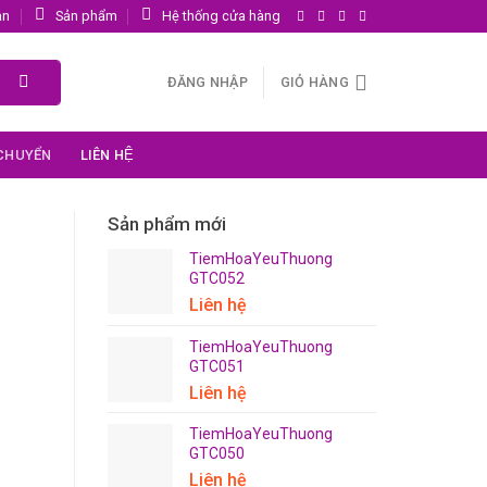
ản
Sản phẩm
Hệ thống cửa hàng
ĐĂNG NHẬP
GIỎ HÀNG
 CHUYỂN
LIÊN HỆ
Sản phẩm mới
TiemHoaYeuThuong
GTC052
Liên hệ
TiemHoaYeuThuong
GTC051
Liên hệ
TiemHoaYeuThuong
GTC050
Liên hệ