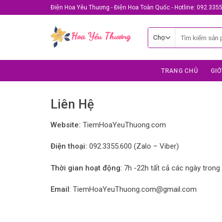
Skip
Điện Hoa Yêu Thương - Điện Hoa Toàn Quốc - Hotline: 092.335
to
content
Tìm
kiếm:
TRANG CHỦ
GIỚ
Liên Hệ
Website:
TiemHoaYeuThuong.com
Điện thoại:
092.3355.600 (Zalo – Viber)
Thời gian hoạt động
: 7h -22h tất cả các ngày trong 
Email
: TiemHoaYeuThuong.com@gmail.com