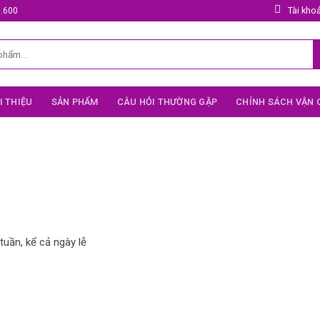
Tài kho
5.600
I THIỆU
SẢN PHẨM
CÂU HỎI THƯỜNG GẶP
CHÍNH SÁCH VẬN
tuần, kể cả ngày lễ