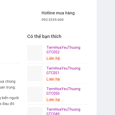
Hotline mua hàng
092.3355.600
Có thể bạn thích
TiemHoaYeuThuong
GTC052
Liên hệ
TiemHoaYeuThuong
GTC051
Liên hệ
 qua chúng
uan trọng.
TiemHoaYeuThuong
GTC050
g kiến người
Liên hệ
ỗi đau đó
TiemHoaYeuThuong
GTC049