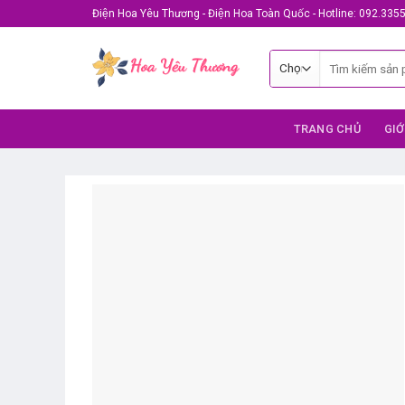
Skip
Điện Hoa Yêu Thương - Điện Hoa Toàn Quốc - Hotline: 092.335
to
content
Tìm
kiếm:
TRANG CHỦ
GIỚ