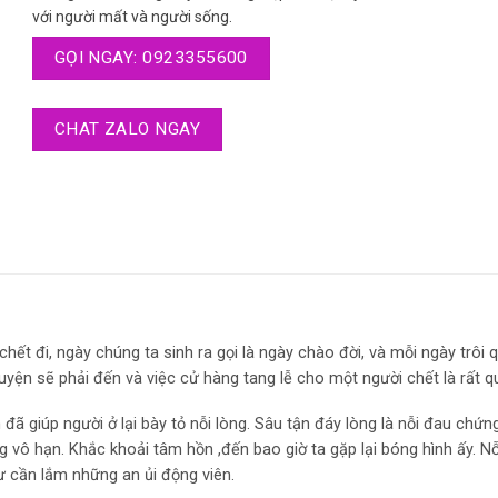
với người mất và người sống.
GỌI NGAY: 0923355600
CHAT ZALO NGAY
chết đi, ngày chúng ta sinh ra gọi là ngày chào đời, và mỗi ngày trôi
huyện sẽ phải đến và việc cử hàng tang lễ cho một người chết là rất q
 đã giúp người ở lại bày tỏ nỗi lòng. Sâu tận đáy lòng là nỗi đau chứn
ng vô hạn. Khắc khoải tâm hồn ,đến bao giờ ta gặp lại bóng hình ấy. N
hư cần lắm những an ủi động viên.