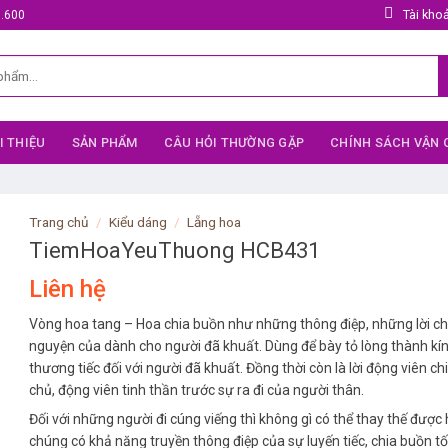
Tài kho
5.600
I THIỆU
SẢN PHẨM
CÂU HỎI THƯỜNG GẶP
CHÍNH SÁCH VẬN
Trang chủ
/
Kiểu dáng
/
Lẵng hoa
TiemHoaYeuThuong HCB431
Liên hệ
Vòng hoa tang – Hoa chia buồn như những thông điệp, những lời chú
nguyện của dành cho người đã khuất. Dùng để bày tỏ lòng thành kín
thương tiếc đối với người đã khuất. Đồng thời còn là lời động viên chi
chủ, động viên tinh thần trước sự ra đi của người thân.
Đối với những người đi cúng viếng thì không gì có thể thay thế được h
chúng có khả năng truyền thông điệp của sự luyến tiếc, chia buồn tố