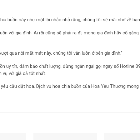
hia buồn này như một lời nhắc nhở rằng, chúng tôi sẽ mãi nhớ về bạn
ồn với gia đình. Ai rồi cũng sẽ phải ra đi, mong gia đinh hãy cố gắng
vượt qua nỗi mất mát này, chúng tôi vẫn luôn ở bên gia đình.”
n uy tín, đảm bảo chất lượng, đừng ngần ngại gọi ngay số Hotline 0
ụ với giá cả tốt nhất.
được yêu cầu đặt hoa. Dịch vu hoa chia buồn của Hoa Yêu Thương mon