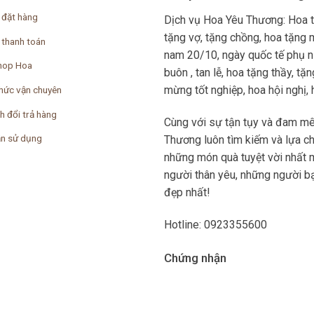
 đặt hàng
Dịch vụ Hoa Yêu Thương: Hoa 
tặng vợ, tặng chồng, hoa tặng 
 thanh toán
nam 20/10, ngày quốc tế phụ nữ
hop Hoa
buôn , tan lễ, hoa tặng thầy, t
mừng tốt nghiệp, hoa hội nghị, ho
hức vận chuyên
h đổi trả hàng
Cùng với sự tận tụy và đam mê
n sử dụng
Thương luôn tìm kiếm và lựa c
những món quà tuyệt vời nhất 
người thân yêu, những người bạ
đẹp nhất!
Hotline: 0923355600
Chứng nhận