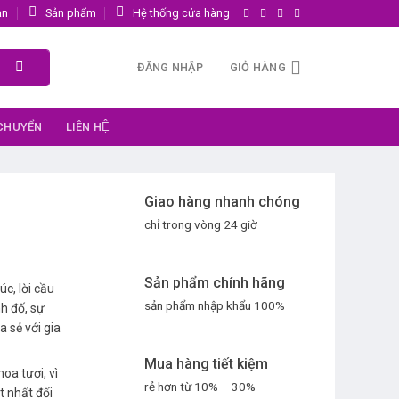
ản
Sản phẩm
Hệ thống cửa hàng
ĐĂNG NHẬP
GIỎ HÀNG
 CHUYỂN
LIÊN HỆ
Giao hàng nhanh chóng
chỉ trong vòng 24 giờ
Sản phẩm chính hãng
c, lời cầu
sản phẩm nhập khẩu 100%
h đố, sự
a sẻ với gia
Mua hàng tiết kiệm
oa tươi, vì
rẻ hơn từ 10% – 30%
t nhất đối