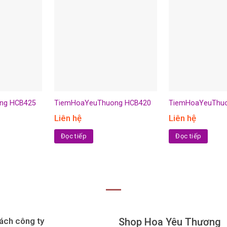
ng HCB425
TiemHoaYeuThuong HCB420
TiemHoaYeuThu
Liên hệ
Liên hệ
Đọc tiếp
Đọc tiếp
ách công ty
Shop Hoa Yêu Thương