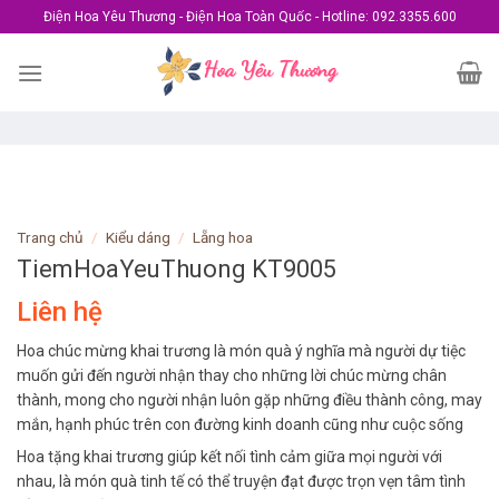
Skip
Điện Hoa Yêu Thương - Điện Hoa Toàn Quốc - Hotline: 092.3355.600
to
content
Trang chủ
/
Kiểu dáng
/
Lẵng hoa
TiemHoaYeuThuong KT9005
Liên hệ
Hoa chúc mừng khai trương là món quà ý nghĩa mà người dự tiệc
muốn gửi đến người nhận thay cho những lời chúc mừng chân
thành, mong cho người nhận luôn gặp những điều thành công, may
mắn, hạnh phúc trên con đường kinh doanh cũng như cuộc sống
Hoa tặng khai trương giúp kết nối tình cảm giữa mọi người với
nhau, là món quà tinh tế có thể truyện đạt được trọn vẹn tâm tình