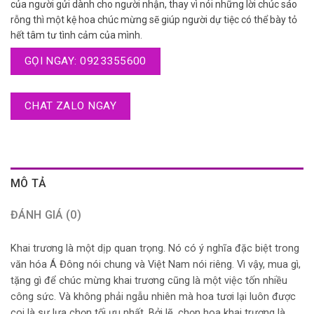
của người gửi dành cho người nhận, thay vì nói những lời chúc sáo
rỗng thì một kệ hoa chúc mừng sẽ giúp người dự tiệc có thể bày tỏ
hết tâm tư tình cảm của mình.
GỌI NGAY: 0923355600
CHAT ZALO NGAY
MÔ TẢ
ĐÁNH GIÁ (0)
Khai trương là một dịp quan trọng. Nó có ý nghĩa đặc biệt trong
văn hóa Á Đông nói chung và Việt Nam nói riêng. Vì vậy, mua gì,
tặng gì để chúc mừng khai trương cũng là một việc tốn nhiều
công sức. Và không phải ngẫu nhiên mà hoa tươi lại luôn được
coi là sự lựa chọn tối ưu nhất. Bởi lẽ, chọn hoa khai trương là