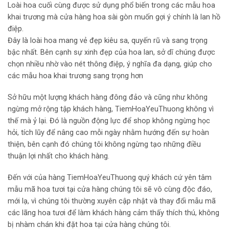
Loài hoa cuối cùng được sử dụng phổ biến trong các mẫu hoa
khai trương mà cửa hàng hoa sài gòn muốn gợi ý chính là lan hồ
điệp.
Đây là loài hoa mang vẻ đẹp kiêu sa, quyến rũ và sang trọng
bậc nhất. Bên cạnh sự xinh đẹp của hoa lan, sở dĩ chúng được
chọn nhiều nhờ vào nét thông điệp, ý nghĩa đa dạng, giúp cho
các mẫu hoa khai trương sang trọng hơn
Sở hữu một lượng khách hàng đông đảo và cũng như không
ngừng mở rộng tập khách hàng, TiemHoaYeuThuong không vì
thế mà ỷ lại. Đó là nguồn động lực để shop không ngừng học
hỏi, tích lũy để nâng cao mỗi ngày nhằm hướng đến sự hoàn
thiện, bên cạnh đó chúng tôi không ngừng tạo những điều
thuận lợi nhất cho khách hàng.
Đến với của hàng TiemHoaYeuThuong quý khách cứ yên tâm
mẫu mã hoa tươi tại cửa hàng chúng tôi sẽ vô cùng độc đáo,
mới lạ, vì chúng tôi thường xuyên cập nhật và thay đổi mẫu mã
các lãng hoa tươi để làm khách hàng cảm thấy thích thú, không
bị nhàm chán khi đặt hoa tại cửa hàng chúng tôi.