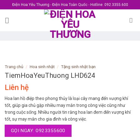
Skip
Điện Hoa Yêu Thương - Điện Hoa Toàn Quốc - Hotline: 092.3355.600
to
content
Trang chủ
/
Hoa sinh nhật
/
Tặng sinh nhật bạn
TiemHoaYeuThuong LHD624
Liên hệ
Hoa lan hồ điệp theo phong thủy là loại cây mang đến vượng khí
tốt, giúp gia chủ gặp nhiều may mắn trong công việc cũng như
trong cuộc sống. Nhiều người tin rằng hoa lan đem đến vượng khí
tốt, sự may mắn cho gia đình và công việc.
GỌI NGAY: 0923355600