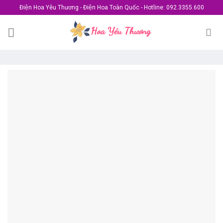
Skip
Điện Hoa Yêu Thương - Điện Hoa Toàn Quốc - Hotline: 092.3355.600
to
content