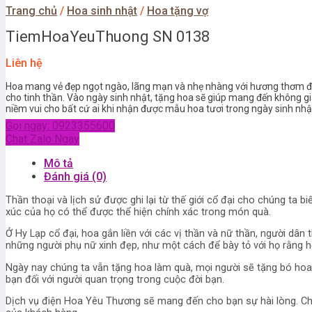
Trang chủ
/
Hoa sinh nhật
/
Hoa tặng vợ
TiemHoaYeuThuong SN 0138
Liên hệ
Hoa mang vẻ đẹp ngọt ngào, lãng mạn và nhẹ nhàng với hương thơm đặc 
cho tinh thần. Vào ngày sinh nhật, tặng hoa sẽ giúp mang đến không gi
niềm vui cho bất cứ ai khi nhận được mẫu hoa tươi trong ngày sinh nhậ
Gọi ngay: 0923355600
Chat Zalo Ngay
Mô tả
Đánh giá (0)
Thần thoại và lịch sử được ghi lại từ thế giới cổ đại cho chúng ta
xúc của họ có thể được thể hiện chính xác trong món quà.
Ở Hy Lạp cổ đại, hoa gắn liền với các vị thần và nữ thần, người d
những người phụ nữ xinh đẹp, như một cách để bày tỏ với họ rằng họ
Ngày nay chúng ta vẫn tặng hoa làm quà, mọi người sẽ tặng bó hoa v
bạn đối với người quan trọng trong cuộc đời bạn.
Dịch vụ điện Hoa Yêu Thương sẽ mang đến cho bạn sự hài lòng. Chún