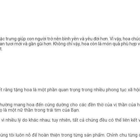
trưng giúp con người trở nên bình yên và yêu đời hơn. Vì vậy, hoa chú
an tươi mới và gần gũi hơn. Không chỉ vậy, hoa còn là món quà phù hợp v
t.
 biết rằng tặng hoa là một phần quan trọng trong nhiều phong tục xã 
ân thường mang hoa đến cúng dường cho các đền thờ của vị thần của họ
 là một nữ thần trong trái tim của Bạn.
ì nhiều lý do khác nhau; tuy nhiên, tất cả chúng đều có thể liên kết
g tôi luôn nỗ để hoàn thiện trong từng sản phẩm. Chỉnh chu từng chi