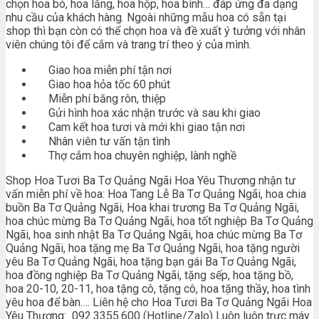
chọn hoa bó, hoa lẵng, hoa hộp, hoa bình… đáp ứng đa dạng
nhu cầu của khách hàng. Ngoài những mẫu hoa có sẵn tại
shop thì bạn còn có thể chọn hoa và đề xuất ý tưởng với nhân
viên chúng tôi để cắm và trang trí theo ý của mình.
Giao hoa miễn phí tận nơi
Giao hoa hỏa tốc 60 phút
Miễn phí băng rôn, thiệp
Gửi hình hoa xác nhận trước và sau khi giao
Cam kết hoa tươi và mới khi giao tận nơi
Nhân viên tư vấn tận tình
Thợ cắm hoa chuyên nghiệp, lành nghề
Shop Hoa Tươi Ba Tơ Quảng Ngãi Hoa Yêu Thương nhận tư
vấn miễn phí về hoa: Hoa Tang Lễ Ba Tơ Quảng Ngãi, hoa chia
buồn Ba Tơ Quảng Ngãi, Hoa khai trương Ba Tơ Quảng Ngãi,
hoa chúc mừng Ba Tơ Quảng Ngãi, hoa tốt nghiệp Ba Tơ Quảng
Ngãi, hoa sinh nhật Ba Tơ Quảng Ngãi, hoa chúc mừng Ba Tơ
Quảng Ngãi, hoa tặng mẹ Ba Tơ Quảng Ngãi, hoa tặng người
yêu Ba Tơ Quảng Ngãi, hoa tặng bạn gái Ba Tơ Quảng Ngãi,
hoa đồng nghiệp Ba Tơ Quảng Ngãi, tặng sếp, hoa tặng bồ,
hoa 20-10, 20-11, hoa tặng cô, tặng cô, hoa tặng thầy, hoa tình
yêu hoa để bàn…. Liên hệ cho Hoa Tươi Ba Tơ Quảng Ngãi Hoa
Yêu Thương: 092.3355.600 (Hotline/Zalo) Luôn luôn trực máy