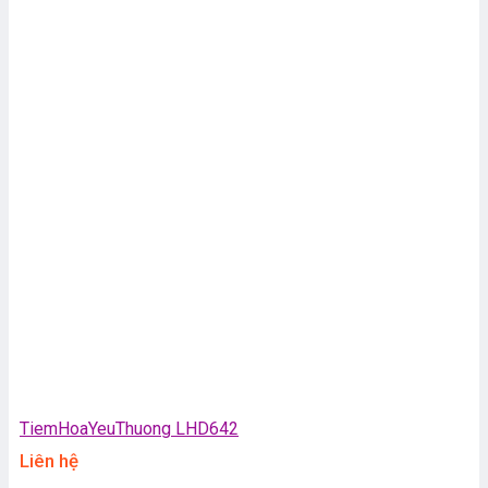
TiemHoaYeuThuong LHD642
Liên hệ