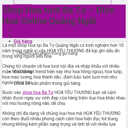
Shop Hoa tươi Ba Tơ – Điện
Hoa Online Quảng Ngãi
Đăng nhập
Giỏ hàng
Là một shop hoa tại Ba Tơ Quảng Ngãi có kinh nghiệm hơn 10
năm trong nghề vì vậy HOA YÊU THƯƠNG đã kịp ghi dấu ấn
Chưa có sản phẩm trong giỏ hàng.
trong lòng người yêu hoa.
Chúng tôi chuyên về hoa tươi nội địa và nhập khẩu với nhiều
mẫu hoa bắt hot trend hiện nay như hoa hồng ngoại, hoa tulip,
Giỏ hàng
hoa mao lương, hoa thanh liễu…đảm bảo luôn tươi mới như
ngoài nông trại.
Chưa có sản phẩm trong giỏ hàng.
Bước vào
shop hoa Ba Tơ
HOA YÊU THƯƠNG bạn sẽ cảm
nhận được ngay sự xinh đẹp của hàng trăm loại hoa khác nhau
với mùi hương nồng nàn, dễ chịu.
Không chỉ đa dạng về chủng loại hoa mà HOA YÊU THƯƠNG
còn theo đuổi nhiều phong cách cắm hoa hiện đại, trẻ trung
nhưng không kém phần sang trọng và tinh tế với nhiều lựa