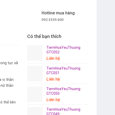
Hotline mua hàng
092.3355.600
Có thể bạn thích
TiemHoaYeuThuong
GTC052
Liên hệ
hong tục xã
TiemHoaYeuThuong
GTC051
Liên hệ
 vị thần
 nữ thần
TiemHoaYeuThuong
GTC050
Liên hệ
ó thể liên
TiemHoaYeuThuong
GTC049