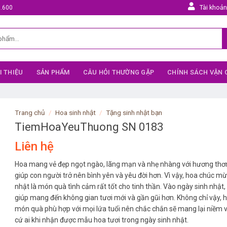
Tài khoả
5.600
I THIỆU
SẢN PHẨM
CÂU HỎI THƯỜNG GẶP
CHÍNH SÁCH VẬN
Trang chủ
/
Hoa sinh nhật
/
Tặng sinh nhật bạn
TiemHoaYeuThuong SN 0183
Liên hệ
Hoa mang vẻ đẹp ngọt ngào, lãng mạn và nhẹ nhàng với hương thơ
giúp con người trở nên bình yên và yêu đời hơn. Vì vậy, hoa chúc m
nhật là món quà tình cảm rất tốt cho tinh thần. Vào ngày sinh nhật,
giúp mang đến không gian tươi mới và gần gũi hơn. Không chỉ vậy, h
món quà phù hợp với mọi lứa tuổi nên chắc chắn sẽ mang lại niềm v
cứ ai khi nhận được mẫu hoa tươi trong ngày sinh nhật.