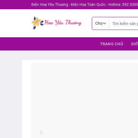
Skip
Điện Hoa Yêu Thương - Điện Hoa Toàn Quốc - Hotline: 092.335
to
content
Tìm
kiếm:
TRANG CHỦ
GIỚ