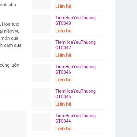
hỉnh chu
Liên hệ
TiemHoaYeuThuong
GTC048
. Hoa tươi
Liên hệ
ại niềm vui
ể món quà
TiemHoaYeuThuong
ình cảm qua
GTC047
Liên hệ
 cũng luôn
TiemHoaYeuThuong
GTC046
Liên hệ
TiemHoaYeuThuong
GTC045
Liên hệ
TiemHoaYeuThuong
GTC044
Liên hệ