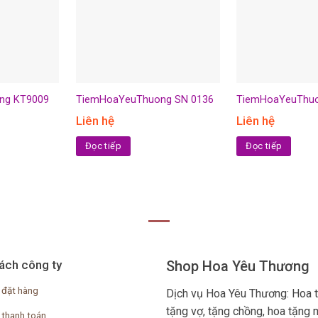
ng KT9009
TiemHoaYeuThuong SN 0136
TiemHoaYeuThu
Liên hệ
Liên hệ
Đọc tiếp
Đọc tiếp
ách công ty
Shop Hoa Yêu Thương
 đặt hàng
Dịch vụ Hoa Yêu Thương: Hoa 
tặng vợ, tặng chồng, hoa tặng 
 thanh toán