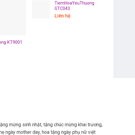
TiemHoaYeuThuong
GTC043
Liên hệ
ong KT9001
TiemHoaYeuThuong KT9008
TiemHoaYeuThu
Liên hệ
Liên hệ
Đọc tiếp
Đọc tiếp
tặng mừng sinh nhật, tặng chúc mừng khai trương,
mẹ ngày mother day, hoa tặng ngày phụ nữ việt