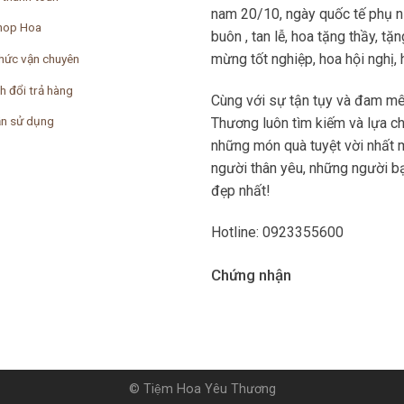
nam 20/10, ngày quốc tế phụ nữ
hop Hoa
buôn , tan lễ, hoa tặng thầy, t
mừng tốt nghiệp, hoa hội nghị, ho
hức vận chuyên
h đổi trả hàng
Cùng với sự tận tụy và đam mê
n sử dụng
Thương luôn tìm kiếm và lựa c
những món quà tuyệt vời nhất 
người thân yêu, những người bạ
đẹp nhất!
Hotline: 0923355600
Chứng nhận
© Tiệm Hoa Yêu Thương