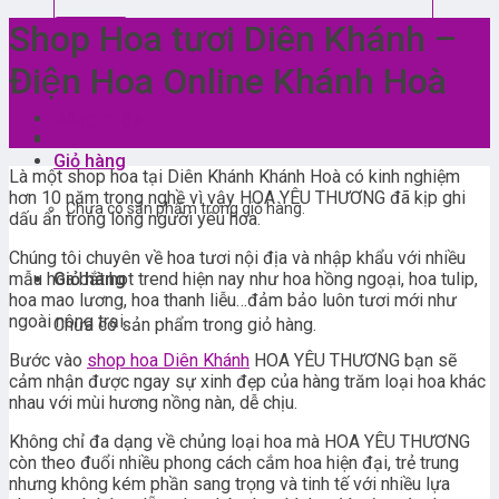
Shop Hoa tươi Diên Khánh –
Điện Hoa Online Khánh Hoà
Đăng nhập
Giỏ hàng
Là một shop hoa tại Diên Khánh Khánh Hoà có kinh nghiệm
hơn 10 năm trong nghề vì vậy HOA YÊU THƯƠNG đã kịp ghi
Chưa có sản phẩm trong giỏ hàng.
dấu ấn trong lòng người yêu hoa.
Chúng tôi chuyên về hoa tươi nội địa và nhập khẩu với nhiều
mẫu hoa bắt hot trend hiện nay như hoa hồng ngoại, hoa tulip,
Giỏ hàng
hoa mao lương, hoa thanh liễu…đảm bảo luôn tươi mới như
ngoài nông trại.
Chưa có sản phẩm trong giỏ hàng.
Bước vào
shop hoa Diên Khánh
HOA YÊU THƯƠNG bạn sẽ
cảm nhận được ngay sự xinh đẹp của hàng trăm loại hoa khác
nhau với mùi hương nồng nàn, dễ chịu.
Không chỉ đa dạng về chủng loại hoa mà HOA YÊU THƯƠNG
còn theo đuổi nhiều phong cách cắm hoa hiện đại, trẻ trung
nhưng không kém phần sang trọng và tinh tế với nhiều lựa