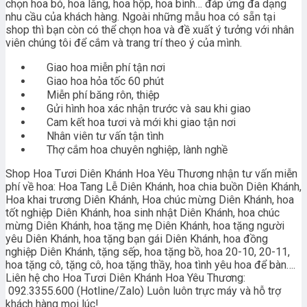
chọn hoa bó, hoa lẵng, hoa hộp, hoa bình… đáp ứng đa dạng
nhu cầu của khách hàng. Ngoài những mẫu hoa có sẵn tại
shop thì bạn còn có thể chọn hoa và đề xuất ý tưởng với nhân
viên chúng tôi để cắm và trang trí theo ý của mình.
Giao hoa miễn phí tận nơi
Giao hoa hỏa tốc 60 phút
Miễn phí băng rôn, thiệp
Gửi hình hoa xác nhận trước và sau khi giao
Cam kết hoa tươi và mới khi giao tận nơi
Nhân viên tư vấn tận tình
Thợ cắm hoa chuyên nghiệp, lành nghề
Shop Hoa Tươi Diên Khánh Hoa Yêu Thương nhận tư vấn miễn
phí về hoa: Hoa Tang Lễ Diên Khánh, hoa chia buồn Diên Khánh,
Hoa khai trương Diên Khánh, Hoa chúc mừng Diên Khánh, hoa
tốt nghiệp Diên Khánh, hoa sinh nhật Diên Khánh, hoa chúc
mừng Diên Khánh, hoa tặng mẹ Diên Khánh, hoa tặng người
yêu Diên Khánh, hoa tặng bạn gái Diên Khánh, hoa đồng
nghiệp Diên Khánh, tặng sếp, hoa tặng bồ, hoa 20-10, 20-11,
hoa tặng cô, tặng cô, hoa tặng thầy, hoa tình yêu hoa để bàn….
Liên hệ cho Hoa Tươi Diên Khánh Hoa Yêu Thương:
092.3355.600 (Hotline/Zalo) Luôn luôn trực máy và hỗ trợ
khách hàng mọi lúc!