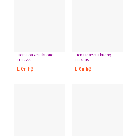
TiemHoaYeuThuong
TiemHoaYeuThuong
LHD653
LHD649
Liên hệ
Liên hệ