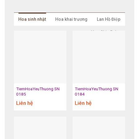
Hoa sinh nhật
Hoa khai trương
Lan Hồ Điệp
Hoa Chia Buồn
TiemHoaYeuThuong SN
TiemHoaYeuThuong SN
0185
0184
Liên hệ
Liên hệ