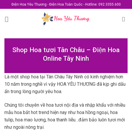
Skip
Điện Hoa Yêu Thương - Điện Hoa Toàn Quốc - Hotline: 092.3355.600
to
content
Shop Hoa tươi Tân Châu – Điện Hoa
Online Tây Ninh
Là một shop hoa tại Tân Châu Tây Ninh có kinh nghiệm hơn
10 năm trong nghề vì vậy HOA YÊU THƯƠNG đã kịp ghi dấu
ấn trong lòng người yêu hoa.
Chúng tôi chuyên về hoa tươi nội địa và nhập khẩu với nhiều
mẫu hoa bắt hot trend hiện nay như hoa hồng ngoại, hoa
tulip, hoa mao lương, hoa thanh liễu…đảm bảo luôn tươi mới
như ngoài nông trại.