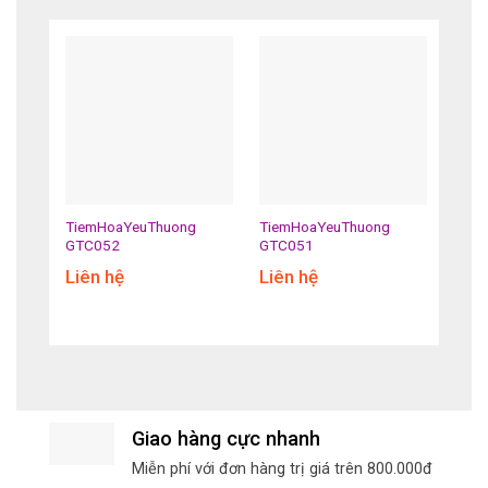
TiemHoaYeuThuong
TiemHoaYeuThuong
Tiem
GTC052
GTC051
GTC
Liên hệ
Liên hệ
Liên
Giao hàng cực nhanh
Miễn phí với đơn hàng trị giá trên 800.000đ