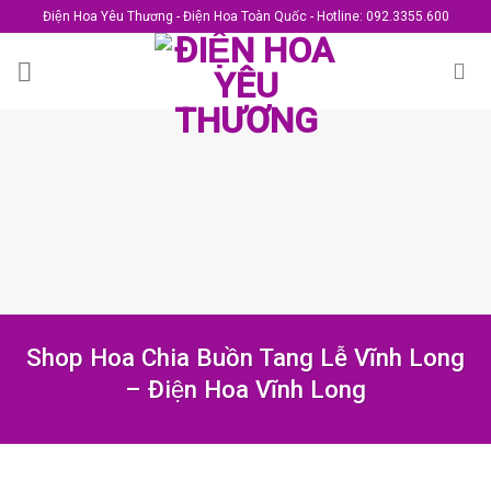
Skip
Điện Hoa Yêu Thương - Điện Hoa Toàn Quốc - Hotline: 092.3355.600
to
content
Shop Hoa Chia Buồn Tang Lễ Vĩnh Long
– Điện Hoa Vĩnh Long