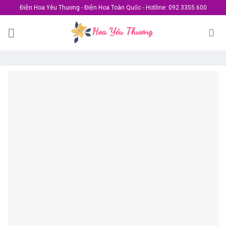
Skip
Điện Hoa Yêu Thương - Điện Hoa Toàn Quốc - Hotline: 092.3355.600
to
content