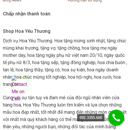
Blog News
Hướng dẫn sử dụng
Chấp nhận thanh toán:
Shop Hoa Yêu Thương
Dịch vụ Hoa Yêu Thương: Hoa tặng mừng sinh nhật, tặng chúc
mừng khai trương, tặng vợ, tặng chồng, hoa tặng mẹ ngày
mother day, hoa tặng ngày phụ nữ việt nam 20/10, ngày quốc
tế phụ nữ 8/3, hoa tặng sếp, tặng đồng nghiệp, hoa chia buôn ,
tan lễ, hoa tặng thầy, tặng cô, hoa sự kiện, hoa ngày doanh
nhân, hoa chúc mừng tốt nghiệp, hoa hội nghị, hoa cưới, hoa
trang trí ...
Cùng với sự tận tụy và đam mê của đội ngũ nhân viên cửa
hàng hoa, Hoa Yêu Thương luôn tìm kiếm và lựa chọn những
mẫu hoa đẹp nhất, tốt nhất để mang đến những món quà tuyệt
092.3355.600
vời nhất mà quý khách hàng có thể mang lại cho những người
thân yêu, những người bạn, những đối tác của mình bằng