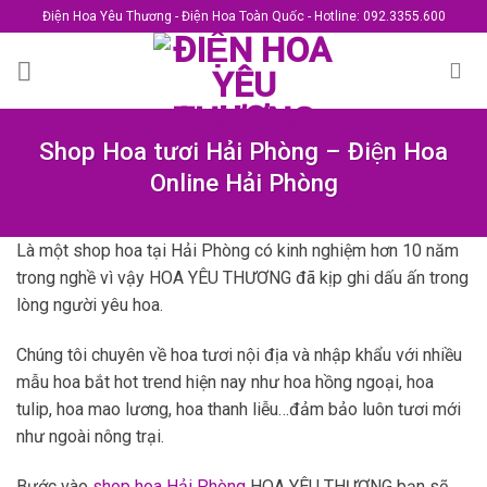
Skip
Điện Hoa Yêu Thương - Điện Hoa Toàn Quốc - Hotline: 092.3355.600
to
content
Shop Hoa tươi Hải Phòng – Điện Hoa
Online Hải Phòng
Là một shop hoa tại Hải Phòng có kinh nghiệm hơn 10 năm
trong nghề vì vậy HOA YÊU THƯƠNG đã kịp ghi dấu ấn trong
lòng người yêu hoa.
Chúng tôi chuyên về hoa tươi nội địa và nhập khẩu với nhiều
mẫu hoa bắt hot trend hiện nay như hoa hồng ngoại, hoa
tulip, hoa mao lương, hoa thanh liễu…đảm bảo luôn tươi mới
như ngoài nông trại.
Bước vào
shop hoa Hải Phòng
HOA YÊU THƯƠNG bạn sẽ