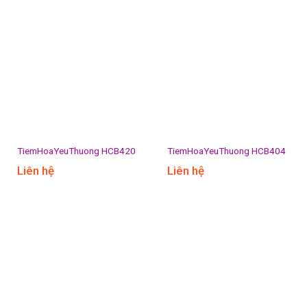
TiemHoaYeuThuong HCB420
TiemHoaYeuThuong HCB404
Liên hệ
Liên hệ