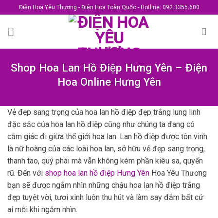
Skip
Điện Hoa Yêu Thương - Điện Hoa Toàn Quốc - Hotline: 092.3355.600
to
content
Shop Hoa Lan Hồ Điệp Hưng Yên – Điện
Hoa Online Hưng Yên
Vẻ đẹp sang trọng của hoa lan hồ điệp đẹp trắng lung linh
đặc sắc của hoa lan hồ điệp cũng như chúng ta đang có
cảm giác đi giữa thế giới hoa lan. Lan hồ điệp được tôn vinh
là nữ hoàng của các loài hoa lan, sở hữu vẻ đẹp sang trọng,
thanh tao, quý phái mà vẫn không kém phần kiêu sa, quyến
rũ. Đến với
shop hoa lan hồ điệp Hưng Yên
Hoa Yêu Thương
bạn sẽ được ngắm nhìn những chậu hoa lan hồ điệp trắng
đẹp tuyệt vời, tươi xinh luôn thu hút và làm say đắm bất cứ
ai mỗi khi ngắm nhìn.