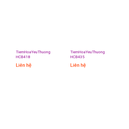
TiemHoaYeuThuong
TiemHoaYeuThuong
HCB418
HCB435
Liên hệ
Liên hệ