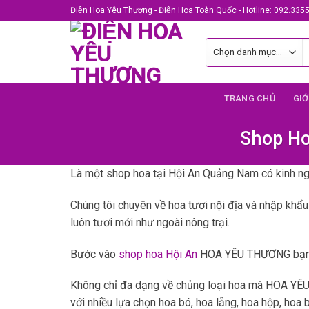
Skip
Điện Hoa Yêu Thương - Điện Hoa Toàn Quốc - Hotline: 092.335
to
content
T
k
TRANG CHỦ
GIỚ
Shop Ho
Là một shop hoa tại Hội An Quảng Nam có kinh n
Chúng tôi chuyên về hoa tươi nội địa và nhập khẩu
luôn tươi mới như ngoài nông trại.
Bước vào
shop hoa Hội An
HOA YÊU THƯƠNG bạn sẽ
Không chỉ đa dạng về chủng loại hoa mà HOA YÊU 
với nhiều lựa chọn hoa bó, hoa lẵng, hoa hộp, ho