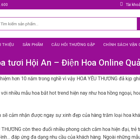
Tài kho
5.600
ìm
iếm:
I THIỆU
SẢN PHẨM
CÂU HỎI THƯỜNG GẶP
CHÍNH SÁCH VẬN
a tươi Hội An – Điện Hoa Online Q
ghiệm hơn 10 năm trong nghề vì vậy HOA YÊU THƯƠNG đã kịp ghi 
 với nhiều mẫu hoa bắt hot trend hiện nay như hoa hồng ngoại, ho
 cảm nhận được ngay sự xinh đẹp của hàng trăm loại hoa khác 
THƯƠNG còn theo đuổi nhiều phong cách cắm hoa hiện đại, trẻ t
a bình… đáp ứng đa dạng nhu cầu của khách hàng. Ngoài những mẫu