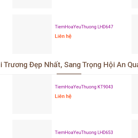
TiemHoaYeuThuong LHD647
Liên hệ
i Trương Đẹp Nhất, Sang Trọng Hội An Q
TiemHoaYeuThuong KT9043
Liên hệ
TiemHoaYeuThuong LHD653