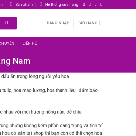
ản
Sản phẩm
Hệ thống cửa hàng
ĐĂNG NHẬP
GIỎ HÀNG
 CHUYỂN
LIÊN HỆ
uảng Nam
dấu ấn trong lòng người yêu hoa.
a tulip, hoa mao lương, hoa thanh liễu…đảm bảo
nhau với mùi hương nồng nàn, dễ chịu.
rung nhưng không kém phần sang trọng và tinh tế
 hoa có sẵn tại shop thì bạn còn có thể chọn hoa